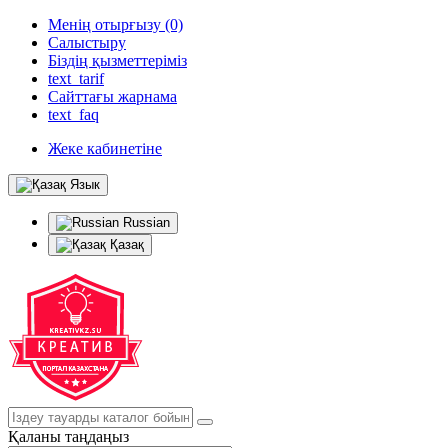
Менің отырғызу (0)
Салыстыру
Біздің қызметтеріміз
text_tarif
Сайттағы жарнама
text_faq
Жеке кабинетіне
Язык
Russian
Қазақ
Қаланы таңдаңыз