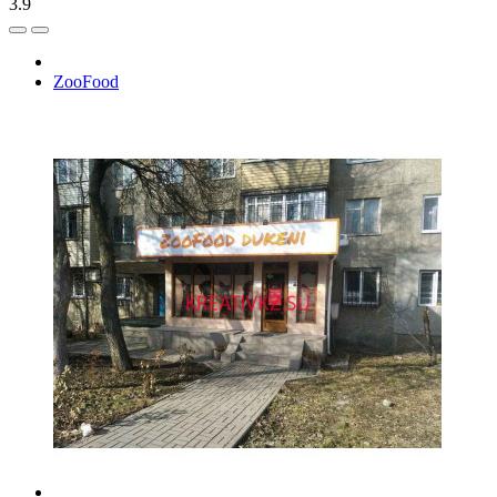
3.9
ZooFood