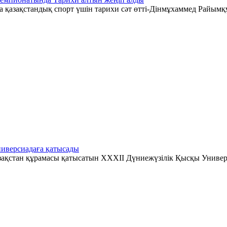
қазақстандық спорт үшін тарихи сәт өтті-Дінмұхаммед Райымқ
иверсиадаға қатысады
зақстан құрамасы қатысатын XXXII Дүниежүзілік Қысқы Универ