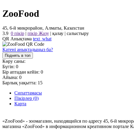
ZooFood
45, 6-й микрорайон, Алматы, Казахстан
3.9
0 пікір
|
пікір Жазу
|
қалау
|
салыстыру
QR Анықтама
text_what
Қатені анықтадыңыз ба?
Поднять в топ
Көру саны:
Бүгін:
0
Бір аптадан кейін:
0
Айына:
0
Барлық уақытта:
15
Сипаттамасы
Пікірлер (0)
Карта
«ZooFood» - зоомагазин, находящийся по адресу 45, 6-й микро
магазина «ZooFood» в информационном креативном портале Ка