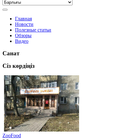
Главная
Новости
Полезные статьи
Обзоры
Видео
Санат
Сіз көрдіңіз
ZooFood