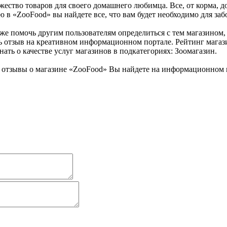
ество товаров для своего домашнего любимца. Все, от корма, до
 в «ZooFood» вы найдете все, что вам будет необходимо для за
же помочь другим пользователям определиться с тем магазином, 
ь отзыв на креативном информационном портале. Рейтинг магаз
ать о качестве услуг магазинов в подкатегориях: Зоомагазин.
отзывы о магазине «ZooFood» Вы найдете на информационном к