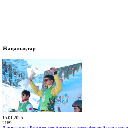
Жаңалықтар
15.01.2025
2169
Дінмұхаммед Райымқұлов Алматыда өткен фристайлдан әлем 