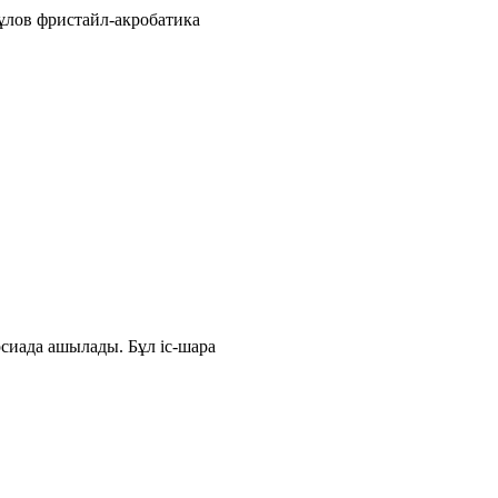
ұлов фристайл-акробатика
сиада ашылады. Бұл іс-шара