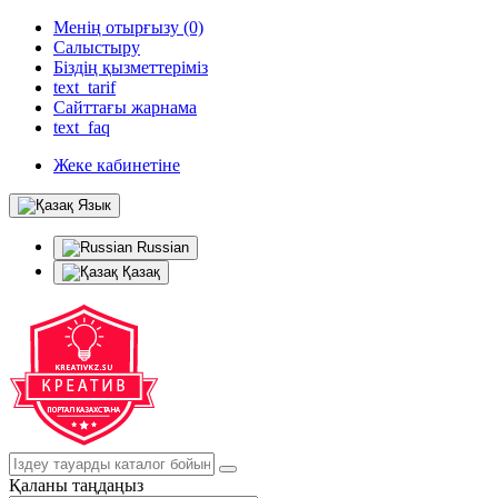
Менің отырғызу (0)
Салыстыру
Біздің қызметтеріміз
text_tarif
Сайттағы жарнама
text_faq
Жеке кабинетіне
Язык
Russian
Қазақ
Қаланы таңдаңыз