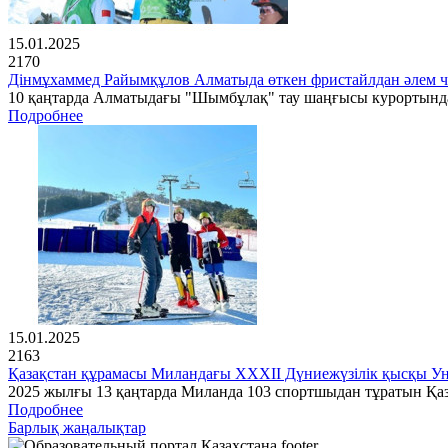
15.01.2025
2170
Дінмұхаммед Райымқұлов Алматыда өткен фристайлдан әлем 
10 қаңтарда Алматыдағы "Шымбұлақ" тау шаңғысы курортында 
Подробнее
15.01.2025
2163
Қазақстан құрамасы Миландағы XXXII Дүниежүзілік қысқы Ун
2025 жылғы 13 қаңтарда Миланда 103 спортшыдан тұратын Қа
Подробнее
Барлық жаңалықтар