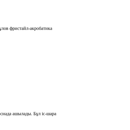
ұлов фристайл-акробатика
сиада ашылады. Бұл іс-шара