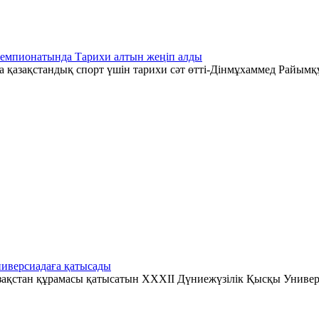
чемпионатында Тарихи алтын жеңіп алды
қазақстандық спорт үшін тарихи сәт өтті-Дінмұхаммед Райымқ
иверсиадаға қатысады
зақстан құрамасы қатысатын XXXII Дүниежүзілік Қысқы Универ