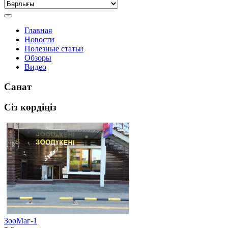
Главная
Новости
Полезные статьи
Обзоры
Видео
Санат
Сіз көрдіңіз
ЗооМаг-1