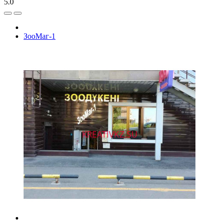
5.0
ЗооМаг-1