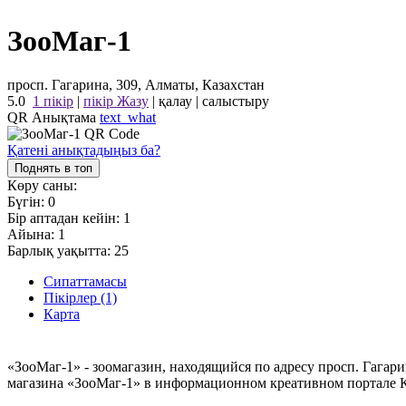
ЗооМаг-1
просп. Гагарина, 309, Алматы, Казахстан
5.0
1 пікір
|
пікір Жазу
|
қалау
|
салыстыру
QR Анықтама
text_what
Қатені анықтадыңыз ба?
Поднять в топ
Көру саны:
Бүгін:
0
Бір аптадан кейін:
1
Айына:
1
Барлық уақытта:
25
Сипаттамасы
Пікірлер (1)
Карта
«ЗооМаг-1» - зоомагазин, находящийся по адресу просп. Гагар
магазина «ЗооМаг-1» в информационном креативном портале К