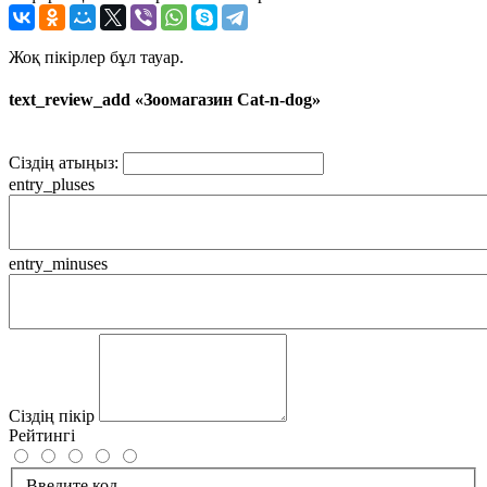
Жоқ пікірлер бұл тауар.
text_review_add «Зоомагазин Cat-n-dog»
Сіздің атыңыз:
entry_pluses
entry_minuses
Сіздің пікір
Рейтингі
Введите код