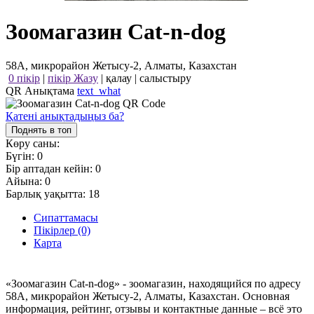
Зоомагазин Cat-n-dog
58А, микрорайон Жетысу-2, Алматы, Казахстан
0 пікір
|
пікір Жазу
|
қалау
|
салыстыру
QR Анықтама
text_what
Қатені анықтадыңыз ба?
Поднять в топ
Көру саны:
Бүгін:
0
Бір аптадан кейін:
0
Айына:
0
Барлық уақытта:
18
Сипаттамасы
Пікірлер (0)
Карта
«Зоомагазин Cat-n-dog» - зоомагазин, находящийся по адресу
58А, микрорайон Жетысу-2, Алматы, Казахстан. Основная
информация, рейтинг, отзывы и контактные данные – всё это