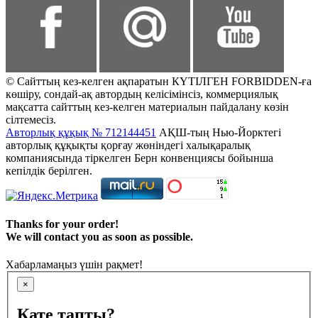
© Сайттың кез-келген ақпаратын КҮТІЛГЕН FORBIDDEN-ға
көшіру, сондай-ақ автордың келісімінсіз, коммерциялық
мақсатта сайттың кез-келген материалын пайдалану көзін
сілтемесіз.
Авторлық құқық № 712144451
АҚШ-тың Нью-Йорктегі
авторлық құқықты қорғау жөніндегі халықаралық
компаниясында тіркелген Берн конвенциясы бойынша
кепілдік берілген.
Thanks for your order!
We will contact you as soon as possible.
Хабарламаңыз үшін рақмет!
×
Қате тапты?