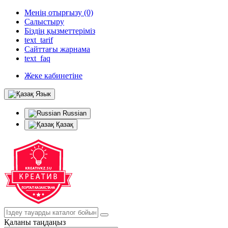
Менің отырғызу (0)
Салыстыру
Біздің қызметтеріміз
text_tarif
Сайттағы жарнама
text_faq
Жеке кабинетіне
Язык
Russian
Қазақ
Қаланы таңдаңыз