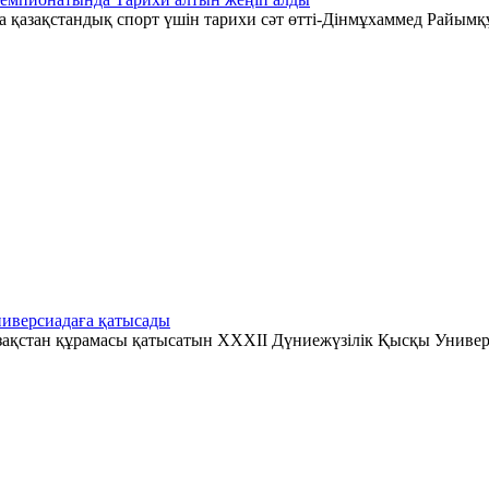
қазақстандық спорт үшін тарихи сәт өтті-Дінмұхаммед Райымқ
иверсиадаға қатысады
зақстан құрамасы қатысатын XXXII Дүниежүзілік Қысқы Универ