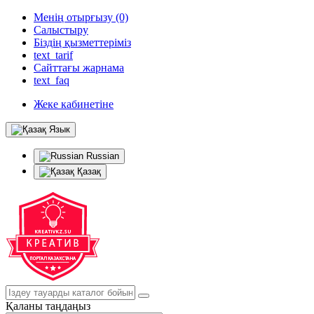
Менің отырғызу (0)
Салыстыру
Біздің қызметтеріміз
text_tarif
Сайттағы жарнама
text_faq
Жеке кабинетіне
Язык
Russian
Қазақ
Қаланы таңдаңыз