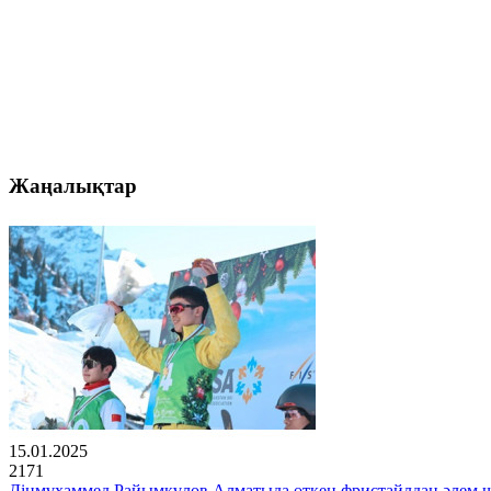
Жаңалықтар
15.01.2025
2171
Дінмұхаммед Райымқұлов Алматыда өткен фристайлдан әлем 