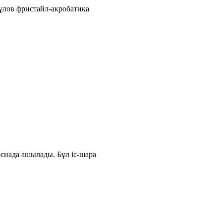
ұлов фристайл-акробатика
сиада ашылады. Бұл іс-шара