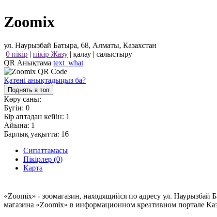
Zoomix
ул. Наурызбай Батыра, 68, Алматы, Казахстан
0 пікір
|
пікір Жазу
|
қалау
|
салыстыру
QR Анықтама
text_what
Қатені анықтадыңыз ба?
Поднять в топ
Көру саны:
Бүгін:
0
Бір аптадан кейін:
1
Айына:
1
Барлық уақытта:
16
Сипаттамасы
Пікірлер (0)
Карта
«Zoomix» - зоомагазин, находящийся по адресу ул. Наурызбай 
магазина «Zoomix» в информационном креативном портале Каз