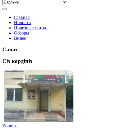
Главная
Новости
Полезные статьи
Обзоры
Видео
Санат
Сіз көрдіңіз
Zoomix