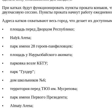
При катках будут функционировать пункты проката коньков, чт
двухчасовую сессию. Пункты проката начнут работу ежедневно с
Адреса катков охватывают весь город, что делает их доступны
•
площадь перед Дворцом Республики;
•
Halyk Arena;
•
парк имени 28 героев-панфиловцев;
•
площадь у Наурызбайского акимата;
•
парковка возле КБТУ;
•
парк "Гулдер";
•
дом школьников №6;
•
территория перед ТЮЗ им. Мусрепова;
•
парк имени Первого Президента;
•
Almaty Arena;