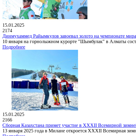
15.01.2025
2174
Динмухаммед Райымкулов завоевал золото на чемпионате мир
10 января на горнолыжном курорте "Шымбулак" в Алматы сост
Подробнее
15.01.2025
2166
Сборная Казахстана примет участие в XXXII Всемирной зимн
13 января 2025 года в Милане откроется XXXII Всемирная зимня