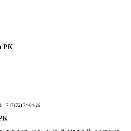
а РК
8, +7 (7172) 74-04-26
РК
ды приветствовать вас на нашей странице. Мы находимся в