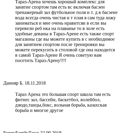
Тараз-Арена хочешь хорошый комплекс для
занятие спортом там есть вс включая басэен
тренажерный зал футбольное поля и т. д в басэене
вода всегда очень чистая и т плая я сам туда хожу
заниматься и мне очень нравитсяи в если вы
перевели реб нка на плаванье то в холе есть
удобные деваны в Тараз-Арене есть также спорт
магазины где вы можете купить в с необходимое
для занятием спортом после тренировки вы
можете перекусить в столовой где она находится
в самой Тараз-Арене Я очень советую вам
посетить Тараз-Арену!!!!
Данияр Б.
18.11.2018
Тараз Арена это большая спорт школа там есть
фитнес зал, бассейн, баскетбол, волейбол,
дзюдо,танцы,бокс, вольная борьба, казахская
борьба и многое другое
FunnyFamilyTaraz
22.09.2018