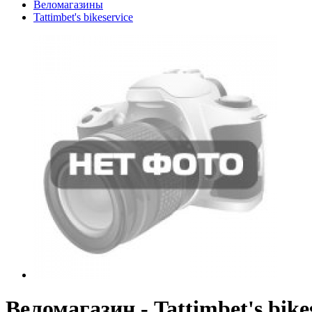
Веломагазины
Tattimbet's bikeservice
Веломагазин - Tattimbet's bike