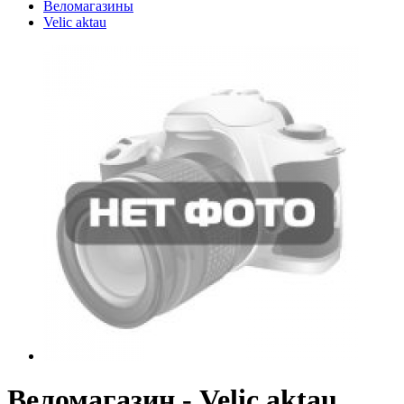
Веломагазины
Velic aktau
Веломагазин - Velic aktau