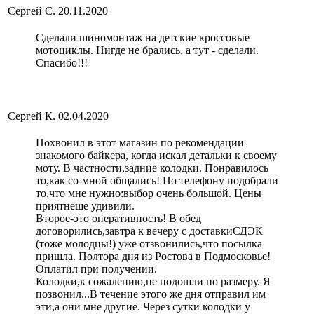
Сергей С.
20.11.2020
Сделали шиномонтаж на детские кроссовые
мотоциклы. Нигде не брались, а тут - сделали.
Спасибо!!!
Сергей К.
02.04.2020
Похвонил в этот магазин по рекомендации
знакомого байкера, когда искал детальки к своему
моту. В частности,задние колодки. Понравилось
то,как со-мной общались! По телефону подобрали
то,что мне нужно:выбор очень большой. Цены
приятнеше удивили.
Второе-это оперативность! В обед
договорились,завтра к вечеру с доставкиСДЭК
(тоже молодцы!) уже отзвонились,что посылка
пришла. Полтора дня из Ростова в Подмосковье!
Оплатил при получении.
Колодки,к сожалению,не подошли по размеру. Я
позвонил...В течение этого же дня отправил им
эти,а они мне другие. Через сутки колодки у