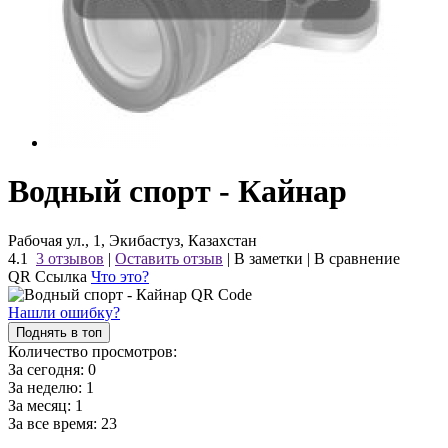
Водный спорт - Кайнар
Рабочая ул., 1, Экибастуз, Казахстан
4.1
3 отзывов
|
Оставить отзыв
|
В заметки
|
В сравнение
QR Ссылка
Что это?
Нашли ошибку?
Поднять в топ
Количество просмотров:
За сегодня:
0
За неделю:
1
За месяц:
1
За все время:
23