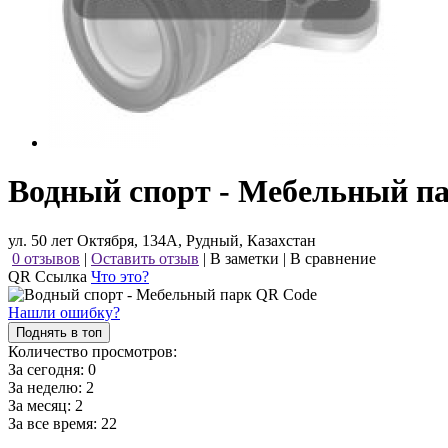
Водный спорт - Мебельный п
ул. 50 лет Октября, 134А, Рудный, Казахстан
0 отзывов
|
Оставить отзыв
|
В заметки
|
В сравнение
QR Ссылка
Что это?
Нашли ошибку?
Поднять в топ
Количество просмотров:
За сегодня:
0
За неделю:
2
За месяц:
2
За все время:
22