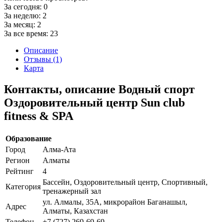
За сегодня:
0
За неделю:
2
За месяц:
2
За все время:
23
Описание
Отзывы (1)
Карта
Контакты, описание Водный спорт
Оздоровительный центр Sun club
fitness & SPA
Образование
Город
Алма-Ата
Регион
Алматы
Рейтинг
4
Бассейн, Оздоровительный центр, Спортивный,
Категория
тренажерный зал
ул. Алмалы, 35А, микрорайон Баганашыл,
Адрес
Алматы, Казахстан
Телефон
+7 (727) 269-69-69