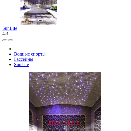
SunLife
4.3
Водные спорты
Бассейны
SunLife