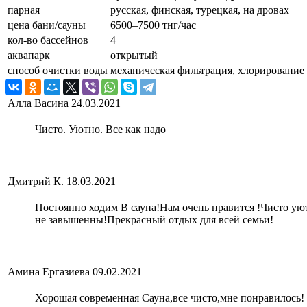
парная
русская, финская, турецкая, на дровах
цена бани/сауны
6500–7500 тнг/час
кол-во бассейнов
4
аквапарк
открытый
способ очистки воды
механическая фильтрация, хлорирование
Алла Васина
24.03.2021
Чисто. Уютно. Все как надо
Дмитрий К.
18.03.2021
Постоянно ходим В сауна!Нам очень нравится !Чисто у
не завышенны!Прекрасный отдых для всей семьи!
Амина Ергазиева
09.02.2021
Хорошая современная Сауна,все чисто,мне понравилось!