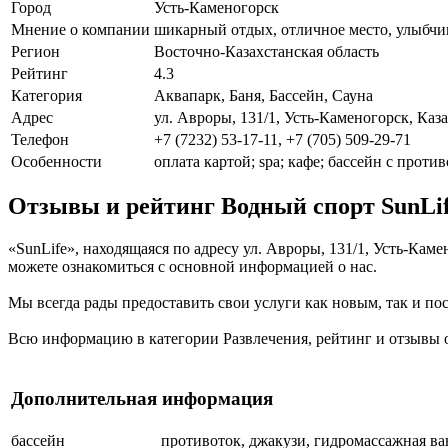
Город
Усть-Каменогорск
Мнение о компании
шикарный отдых, отличное место, улыбчив
Регион
Восточно-Казахстанская область
Рейтинг
4.3
Категория
Аквапарк, Баня, Бассейн, Сауна
Адрес
ул. Авроры, 131/1, Усть-Каменогорск, Каз
Телефон
+7 (7232) 53-17-11, +7 (705) 509-29-71
Особенности
оплата картой; spa; кафе; бассейн с проти
Отзывы и рейтинг Водный спорт SunLi
«SunLife», находящаяся по адресу ул. Авроры, 131/1, Усть-Кам
можете ознакомиться с основной информацией о нас.
Мы всегда рады предоставить свои услуги как новым, так и пос
Всю информацию в категории Развлечения, рейтинг и отзывы о 
Дополнительная информация
бассейн
противоток, джакузи, гидромассажная ван