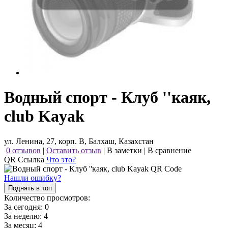
Водный спорт - Клуб ''каяк,
club Kayak
ул. Ленина, 27, корп. В, Балхаш, Казахстан
0 отзывов
|
Оставить отзыв
|
В заметки
|
В сравнение
QR Ссылка
Что это?
Нашли ошибку?
Поднять в топ
Количество просмотров:
За сегодня:
0
За неделю:
4
За месяц:
4