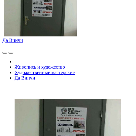
Да Винчи
Живопись и художество
Художественные мастерские
Да Винчи