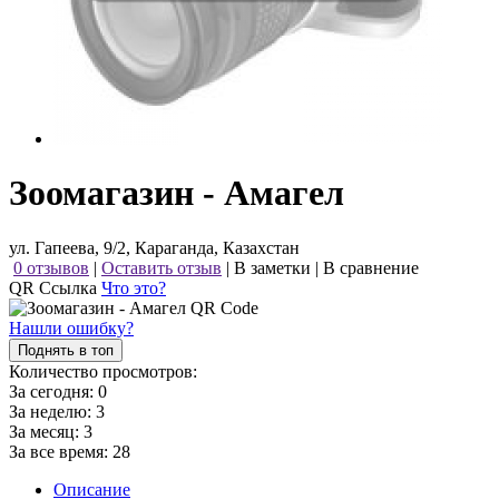
Зоомагазин - Амагел
ул. Гапеева, 9/2, Караганда, Казахстан
0 отзывов
|
Оставить отзыв
|
В заметки
|
В сравнение
QR Ссылка
Что это?
Нашли ошибку?
Поднять в топ
Количество просмотров:
За сегодня:
0
За неделю:
3
За месяц:
3
За все время:
28
Описание