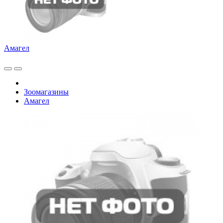
Амагел
Зоомагазины
Амагел