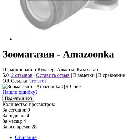
Зоомагазин - Amazoonka
10, микрорайон Кулагер, Алматы, Казахстан
5.0
2 отзывов
|
Оставить отзыв
|
В заметки
|
В сравнение
QR Ссылка
Что это?
Нашли ошибку?
Поднять в топ
Количество просмотров:
За сегодня:
0
За неделю:
4
За месяц:
4
За все время:
28
Описание