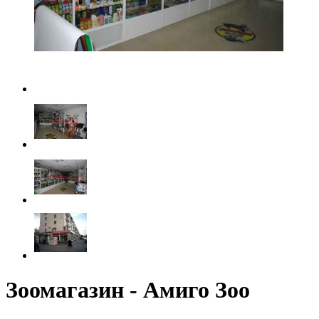
Зоомагазин - Амиго Зоо