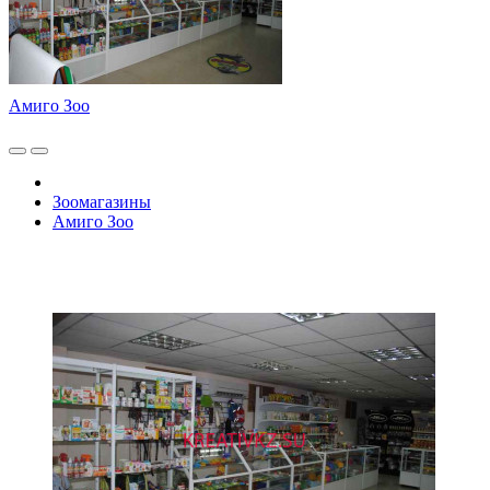
Амиго Зоо
Зоомагазины
Амиго Зоо