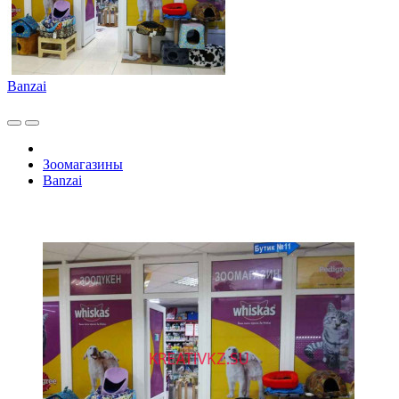
Banzai
Зоомагазины
Banzai