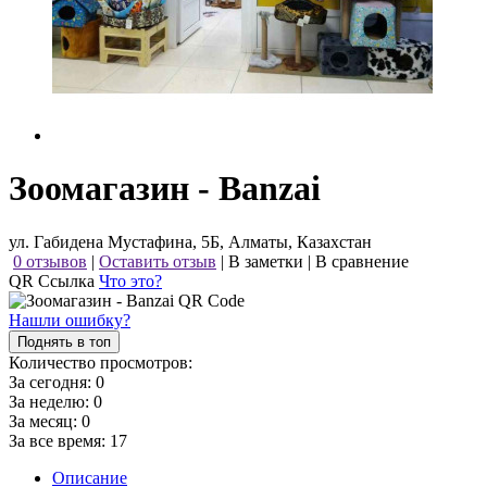
Зоомагазин - Banzai
ул. Габидена Мустафина, 5Б, Алматы, Казахстан
0 отзывов
|
Оставить отзыв
|
В заметки
|
В сравнение
QR Ссылка
Что это?
Нашли ошибку?
Поднять в топ
Количество просмотров:
За сегодня:
0
За неделю:
0
За месяц:
0
За все время:
17
Описание