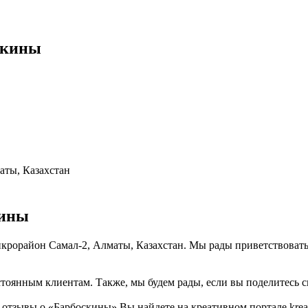
скины
аты, Казахстан
кины
икрорайон Самал-2, Алматы, Казахстан. Мы рады приветствовать
тоянным клиентам. Также, мы будем рады, если вы поделитесь св
тзывы о «Барбоскины» Вы найдете на креативном портале kreati