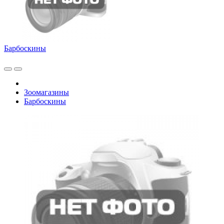
Барбоскины
Зоомагазины
Барбоскины