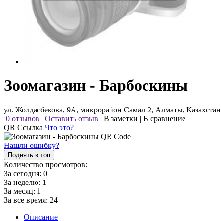
Зоомагазин - Барбоскины
ул. Жолдасбекова, 9А, микрорайон Самал-2, Алматы, Казахстан
0 отзывов
|
Оставить отзыв
|
В заметки
|
В сравнение
QR Ссылка
Что это?
Нашли ошибку?
Поднять в топ
Количество просмотров:
За сегодня:
0
За неделю:
1
За месяц:
1
За все время:
24
Описание