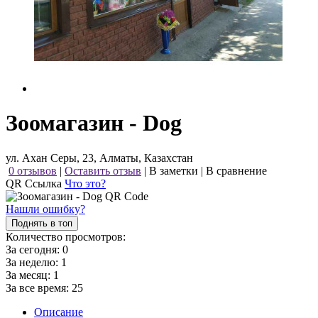
Зоомагазин - Dog
ул. Ахан Серы, 23, Алматы, Казахстан
0 отзывов
|
Оставить отзыв
|
В заметки
|
В сравнение
QR Ссылка
Что это?
Нашли ошибку?
Поднять в топ
Количество просмотров:
За сегодня:
0
За неделю:
1
За месяц:
1
За все время:
25
Описание