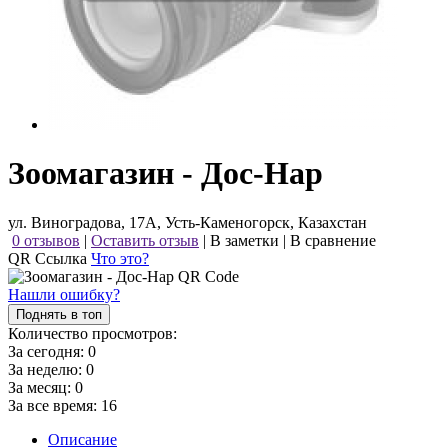
Зоомагазин - Дос-Нар
ул. Виноградова, 17А, Усть-Каменогорск, Казахстан
0 отзывов
|
Оставить отзыв
|
В заметки
|
В сравнение
QR Ссылка
Что это?
Нашли ошибку?
Поднять в топ
Количество просмотров:
За сегодня:
0
За неделю:
0
За месяц:
0
За все время:
16
Описание