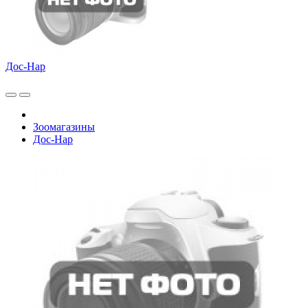
Дос-Нар
Зоомагазины
Дос-Нар