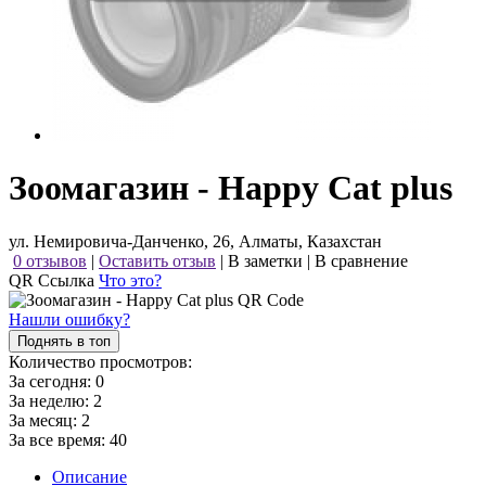
Зоомагазин - Happy Cat plus
ул. Немировича-Данченко, 26, Алматы, Казахстан
0 отзывов
|
Оставить отзыв
|
В заметки
|
В сравнение
QR Ссылка
Что это?
Нашли ошибку?
Поднять в топ
Количество просмотров:
За сегодня:
0
За неделю:
2
За месяц:
2
За все время:
40
Описание