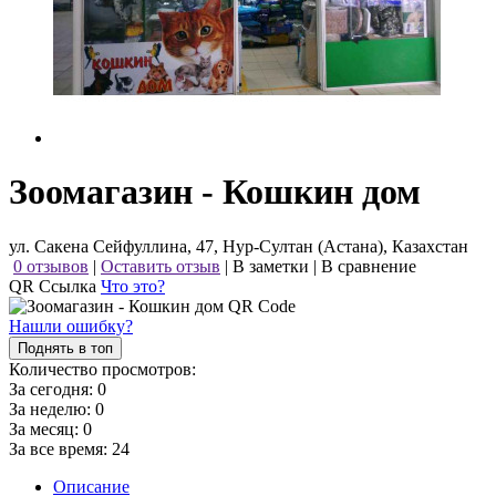
Зоомагазин - Кошкин дом
ул. Сакена Сейфуллина, 47, Нур-Султан (Астана), Казахстан
0 отзывов
|
Оставить отзыв
|
В заметки
|
В сравнение
QR Ссылка
Что это?
Нашли ошибку?
Поднять в топ
Количество просмотров:
За сегодня:
0
За неделю:
0
За месяц:
0
За все время:
24
Описание