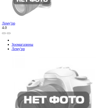
Лему'рр
4.0
Зоомагазины
Лему'рр