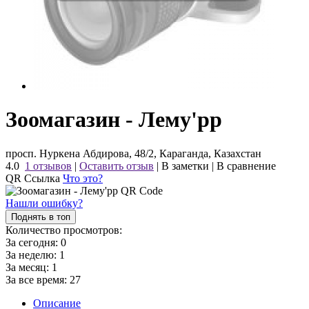
Зоомагазин - Лему'рр
просп. Нуркена Абдирова, 48/2, Караганда, Казахстан
4.0
1 отзывов
|
Оставить отзыв
|
В заметки
|
В сравнение
QR Ссылка
Что это?
Нашли ошибку?
Поднять в топ
Количество просмотров:
За сегодня:
0
За неделю:
1
За месяц:
1
За все время:
27
Описание