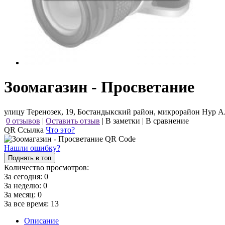
Зоомагазин - Просветание
улицу Теренозек, 19, Бостандыкский район, микрорайон Нур А
0 отзывов
|
Оставить отзыв
|
В заметки
|
В сравнение
QR Ссылка
Что это?
Нашли ошибку?
Поднять в топ
Количество просмотров:
За сегодня:
0
За неделю:
0
За месяц:
0
За все время:
13
Описание