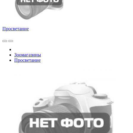
Просветание
Зоомагазины
Просветание