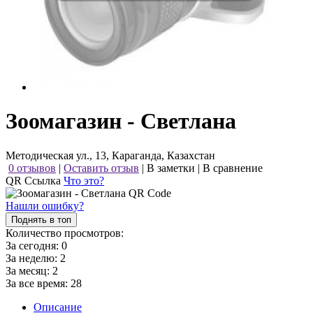
Зоомагазин - Светлана
Методическая ул., 13, Караганда, Казахстан
0 отзывов
|
Оставить отзыв
|
В заметки
|
В сравнение
QR Ссылка
Что это?
Нашли ошибку?
Поднять в топ
Количество просмотров:
За сегодня:
0
За неделю:
2
За месяц:
2
За все время:
28
Описание