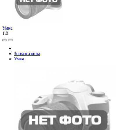
Умка
1.0
Зоомагазины
Умка