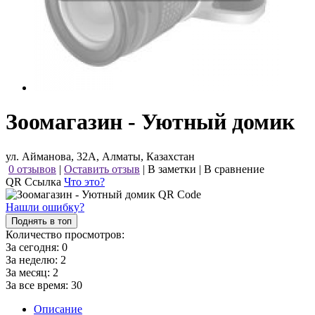
Зоомагазин - Уютный домик
ул. Айманова, 32А, Алматы, Казахстан
0 отзывов
|
Оставить отзыв
|
В заметки
|
В сравнение
QR Ссылка
Что это?
Нашли ошибку?
Поднять в топ
Количество просмотров:
За сегодня:
0
За неделю:
2
За месяц:
2
За все время:
30
Описание