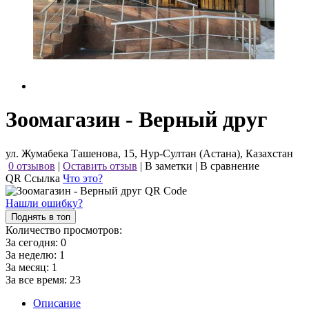
Зоомагазин - Верный друг
ул. Жумабека Ташенова, 15, Нур-Султан (Астана), Казахстан
0 отзывов
|
Оставить отзыв
|
В заметки
|
В сравнение
QR Ссылка
Что это?
Нашли ошибку?
Поднять в топ
Количество просмотров:
За сегодня:
0
За неделю:
1
За месяц:
1
За все время:
23
Описание