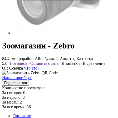
Зоомагазин - Zebro
84/4, микрорайон Айнабулак-2, Алматы, Казахстан
5.0
1 отзывов
|
Оставить отзыв
|
В заметки
|
В сравнение
QR Ссылка
Что это?
Нашли ошибку?
Поднять в топ
Количество просмотров:
За сегодня:
0
За неделю:
2
За месяц:
2
За все время:
36
Описание