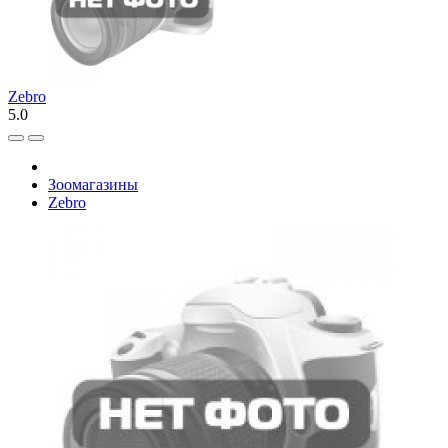
Zebro
5.0
Зоомагазины
Zebro