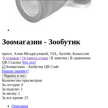
Зоомагазин - Зообутик
просп. Алии Молдагуловой, 53А, Актобе, Казахстан
0 отзывов
|
Оставить отзыв
|
В заметки
|
В сравнение
QR Ссылка
Что это?
Нашли ошибку?
Поднять в топ
Количество просмотров:
За сегодня:
0
За неделю:
1
За месяц:
1
За все время:
25
Описание