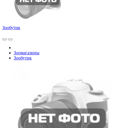
Зообутик
Зоомагазины
Зообутик