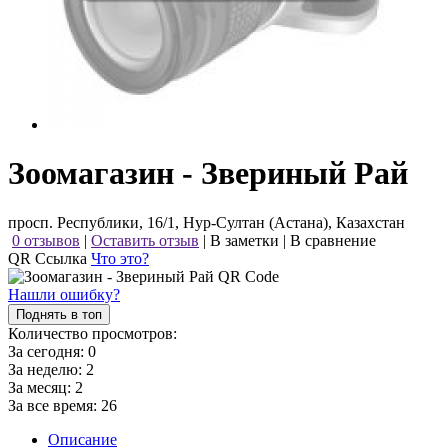
Зоомагазин - Звериный Рай
просп. Республики, 16/1, Нур-Султан (Астана), Казахстан
0 отзывов
|
Оставить отзыв
|
В заметки
|
В сравнение
QR Ссылка
Что это?
Нашли ошибку?
Поднять в топ
Количество просмотров:
За сегодня:
0
За неделю:
2
За месяц:
2
За все время:
26
Описание