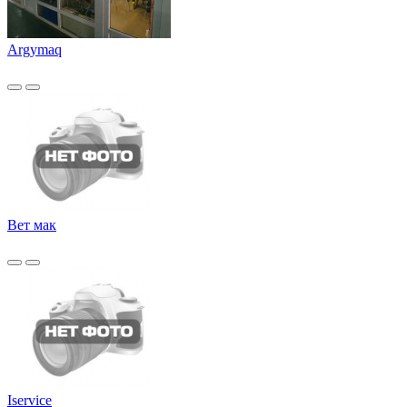
Argymaq
Вет мак
Iservice