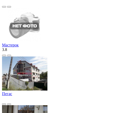
Мастерок
3.8
Пегас