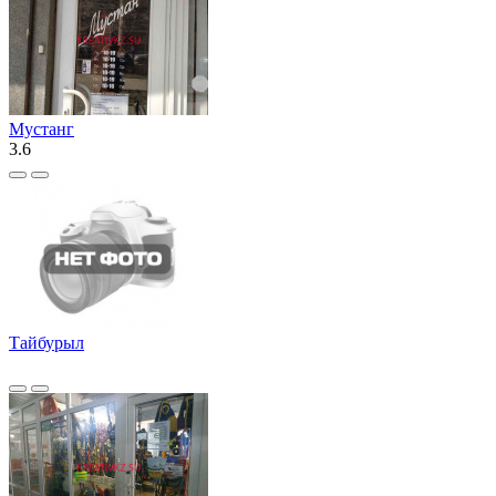
Мустанг
3.6
Тайбурыл