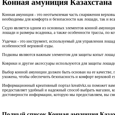
Конная амуниция Казахстана
Конная амуниция - это неотъемлемая часть снаряжения верховых
необходимы для комфорта и безопасности как лошади, так и вс
Седло является одним из основных элементов конной амуници
лошади и размеры всадника, а также особенности трассы, по к
Уздечки - это инструмент, используемый для управления лошад
особенностей верховой езды.
Подковы являются важным элементом для защиты копыт лошади
Коврики и другие аксессуары используются для защиты лошади 
Выбор конной амуниции должен быть основан на ее качестве, п
ухожена, чтобы обеспечить безопасность и комфорт верховой е
Информационный креативный портал kreativkz.su поможет вам
предоставляет удобный и надежный способ выбрать магазин, ко
достоверности информации, которую мы предоставляем, вы см
Полный список Конная амуниция Каза