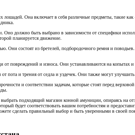
 лошадей. Она включает в себя различные предметы, такие как с
адника.
и. Оно должно быть выбрано в зависимости от специфики испол
оторой планируется движение.
ью. Они состоят из бретелей, подбородочного ремня и поводьев.
 от повреждений и износа. Они устанавливаются на копытах и
от пота и трения от седла и уздечек. Они также могут улучшить
рочности и соответствии задачам, которые стоят перед верхово
зды.
 выбрать подходящий магазин конной амуниции, опираясь на от
торый будет соответствовать вашим потребностям и предоставит
ожете сделать правильный выбор и быть уверенными в своей по
хстана