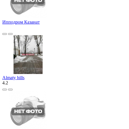
Ипподром Казанат
Almaty hills
4.2