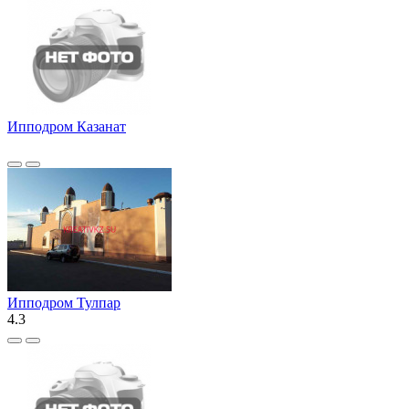
Ипподром Казанат
Ипподром Тулпар
4.3