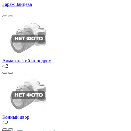
Гараж Зайцева
Алматинский ипподром
4.2
Конный двор
4.2