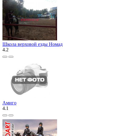
Школа верховой езды Номад
4.2
Амиго
4.1