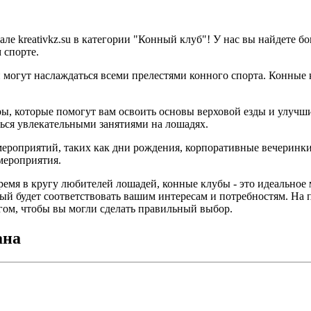
е kreativkz.su в категории "Конный клуб"! У нас вы найдете б
 спорте.
 могут наслаждаться всеми прелестями конного спорта. Конные 
ы, которые помогут вам освоить основы верховой езды и улучш
ься увлекательными занятиями на лошадях.
роприятий, таких как дни рождения, корпоративные вечеринки,
мероприятия.
 время в кругу любителей лошадей, конные клубы - это идеально
ый будет соответствовать вашим интересам и потребностям. На 
гом, чтобы вы могли сделать правильный выбор.
ана