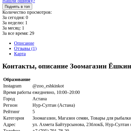
Нашли ошибку?
Поднять в топ
Количество просмотров:
За сегодня:
0
За неделю:
1
За месяц:
1
За все время:
29
Описание
Отзывы (1)
Карта
Контакты, описание Зоомагазин Ёшкин
Образование
Instagram
@zoo_eshkinkot
Время работы
ежедневно, 10:00–20:00
Город
Астана
Регион
Нур-Султан (Астана)
Рейтинг
5
Категория
Зоомагазин, Магазин семян, Товары для рыбалк
Адрес
ул. Ахмета Байтурсынова, 23блокБ, Нур-Султан 
Телефон
+7 (705) 791-78-20